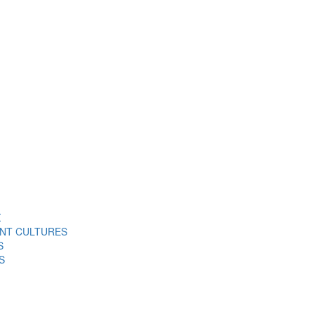
Σ
ENT CULTURES
S
S