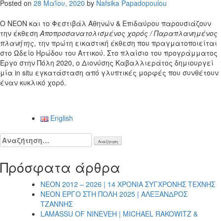
Posted on
28 Μαΐου, 2020
by
Nafsika Papadopoulou
Ο ΝΕΟΝ και το Φεστιβάλ Αθηνών & Επιδαύρου παρουσιάζουν
την έκθεση
Αποπροσανατολισμένος χορός / Παραπλανημένος
πλανήτης
, την πρώτη εικαστική έκθεση που πραγματοποιείται
στο Ωδείο Ηρώδου του Αττικού. Στο πλαίσιο του προγράμματος
Έργο στην Πόλη 2020, ο Διονύσης Καβαλλιεράτος δημιουργεί
μία in situ εγκατάσταση από γλυπτικές μορφές που συνθέτουν
έναν κυκλικό χορό.
Πλοήγηση
English
άρθρων
Αναζήτηση
για:
Πρόσφατα άρθρα
NEON 2012 – 2026 | 14 ΧΡΟΝΙΑ ΣΥΓΧΡΟΝΗΣ ΤΕΧΝΗΣ
NEON ΕΡΓΟ ΣΤΗ ΠΟΛΗ 2025 | ΑΛΕΞΑΝΔΡΟΣ
ΤΖΑΝΝΗΣ
LAMASSU OF NINEVEH | MICHAEL RAKOWITZ &