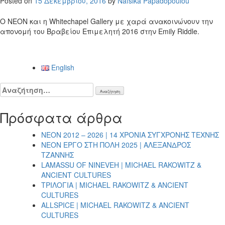
Posted on
15 Δεκεμβρίου, 2016
by
Nafsika Papadopoulou
Ο NEON και η Whitechapel Gallery με χαρά ανακοινώνουν την
απονομή του Βραβείου Επιμελητή 2016 στην Emily Riddle.
Πλοήγηση
English
άρθρων
Αναζήτηση
για:
Πρόσφατα άρθρα
NEON 2012 – 2026 | 14 ΧΡΟΝΙΑ ΣΥΓΧΡΟΝΗΣ ΤΕΧΝΗΣ
NEON ΕΡΓΟ ΣΤΗ ΠΟΛΗ 2025 | ΑΛΕΞΑΝΔΡΟΣ
ΤΖΑΝΝΗΣ
LAMASSU OF NINEVEH | MICHAEL RAKOWITZ &
ANCIENT CULTURES
ΤΡΙΛΟΓΙΑ | MICHAEL RAKOWITZ & ANCIENT
CULTURES
ALLSPICE | MICHAEL RAKOWITZ & ANCIENT
CULTURES