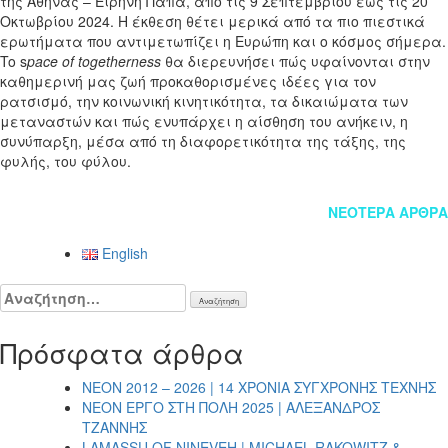
της Αθήνας – Ειρήνη Παπά, από τις 9 Σεπτεμβρίου έως τις 20
Οκτωβρίου 2024. Η έκθεση θέτει μερικά από τα πιο πιεστικά
ερωτήματα που αντιμετωπίζει η Ευρώπη και ο κόσμος σήμερα.
To s
pace of togetherness
θα διερευνήσει πώς υφαίνονται στην
καθημερινή μας ζωή προκαθορισμένες ιδέες για τον
ρατσισμό, την κοινωνική κινητικότητα, τα δικαιώματα των
μεταναστών και πώς ενυπάρχει η αίσθηση του ανήκειν, η
συνύπαρξη, μέσα από τη διαφορετικότητα της τάξης, της
φυλής, του φύλου.
Πλοήγηση
ΝΕΌΤΕΡΑ ΆΡΘΡΑ
άρθρων
English
Αναζήτηση
για:
Πρόσφατα άρθρα
NEON 2012 – 2026 | 14 ΧΡΟΝΙΑ ΣΥΓΧΡΟΝΗΣ ΤΕΧΝΗΣ
NEON ΕΡΓΟ ΣΤΗ ΠΟΛΗ 2025 | ΑΛΕΞΑΝΔΡΟΣ
ΤΖΑΝΝΗΣ
LAMASSU OF NINEVEH | MICHAEL RAKOWITZ &