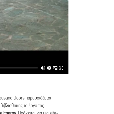
housand Doors παρουσιάζεται
 βιβλιοθήκης το έργο της
e
Energy
. Πρόκειται για μια site-