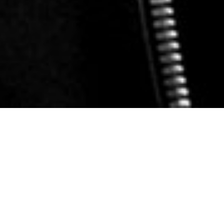
DETAILS
ΟΜΙΛΙΑ | PIERRE BAL-BLANC
30/05/2016 21:00 - 22:00
Δημοτικός Κινηματογράφος ΣΤΕΛΛΑ
Είσοδος Ελεύθερη