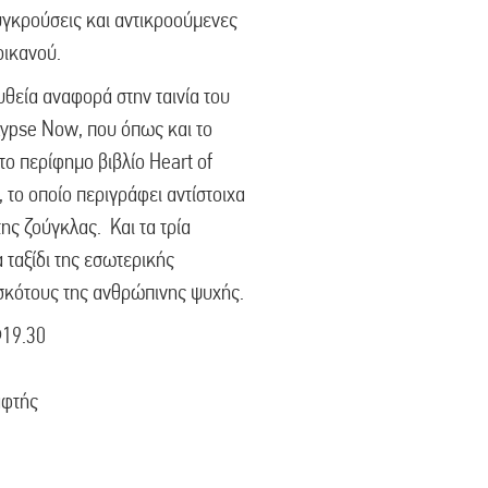
συγκρούσεις και αντικροούμενες
ρικανού.
ευθεία αναφορά στην ταινία του
lypse Now, που όπως και το
το περίφημο βιβλίο Heart of
 το οποίο περιγράφει αντίστοιχα
της ζούγκλας. Και τα τρία
 ταξίδι της εσωτερικής
σκότους της ανθρώπινης ψυχής.
@19.30
αφτής