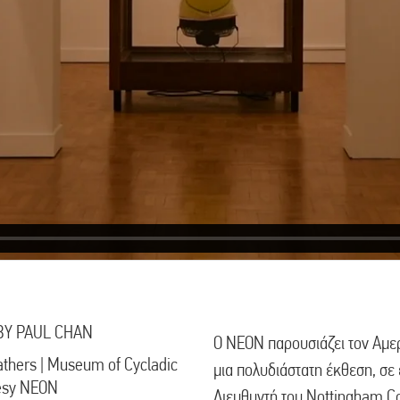
BY PAUL CHAN
Ο ΝΕΟΝ παρουσιάζει τον Αμερ
athers | Museum of Cycladic
μια πολυδιάστατη έκθεση, σε
tesy NEON
Διευθυντή του Nottingham C