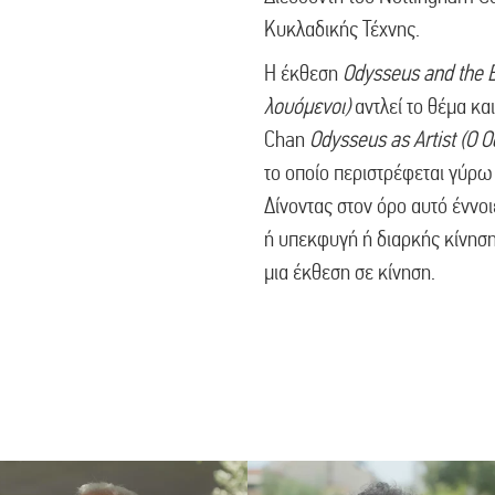
Κυκλαδικής Τέχνης.
Η έκθεση
Odysseus and the B
λουόμενοι)
αντλεί το θέμα και
Chan
Odysseus as Artist (O 
το οποίο περιστρέφεται γύρω
Δίνοντας στον όρο αυτό έννο
ή υπεκφυγή ή διαρκής κίνηση,
μια έκθεση σε κίνηση.