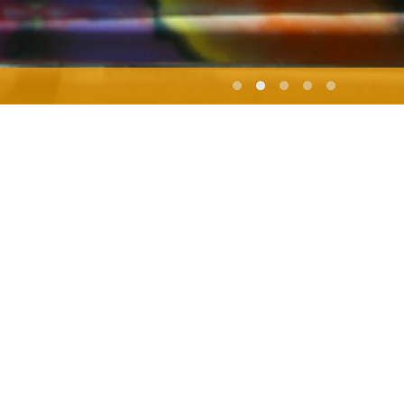
κτείνεται, ενσωματώνοντας όλο
ύς βιότοπους, η αγριότητα
ινόμενη ανθρώπινη κινητικότητα
ινητικότητα όλων των άλλων
λανητική όσμωση όπου όλα τα
αι πρωτόγνωρες συνθήκες που
ην φυσική τοπογραφία. Η νέα
ύ διαφορετικούς τρόπους
οπία του δάσους. Μεταβαίνοντας