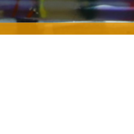
Καθώς η αστική συνθήκη επε
και περισσότερο τους φυσικο
W
μετοικίζει στην πόλη. Η εντε
υ | Οδός Πατησίων
παρασύρει μαζί της και την κ
οργανισμών- προκαλεί μια π
erpublics
είδη συναντώνται σε νέες κ
δεν θα ήταν επιτρεπτές από τ
αστική φύση αναπτύσσει πολ
επιβίωσης από τα αρχέγονα τ