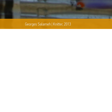
Georges Salameh | Knitter, 2013
DETAILS
WHERE THE WILD THINGS GRO
28/04/2023 - 14/05/2023
Πάρκο Φιξ & Πάρκο Δρακόπουλο
Οργάνωση και επιμέλεια | Count
ΕΓΚΑΙΝΙΑ
Παρασκευή 28 Απριλίου | 7μμ