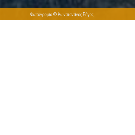
Φωτογραφία © Κωνσταντίνος Ρήγος
DETAILS
TO THE CENTRE
14/12/2025
16ο Athens Video Dance Projec
Μια παραγωγή του Χοροθεάτρο
Καλλιτεχνική Διεύθυνση / Χορο
Σκηνοθεσία: Βασίλης Κεχαγιάς,
Χορευτές: Αλέξανδρος Βαρδαξό
Νίκος Γρηγοριάδης