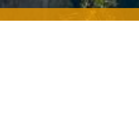
Το
To The Center
αντλεί έμπν
Απόλλωνα.
Στο κέντρο της ιστορίας βρίσκ
t | ASTOR Cinema
Απόλλων στο ιερό σημείο τω
κόσμου. Η ταινία
To The Cent
υ ΟΚΤΑΝΑ
ακολουθήσουμε τη σχέση και 
γραφία: Κωνσταντίνος Ρήγος
γη, ο μύθος και το φως συναν
 Κωνσταντίνος Ρήγος
Η ασπρομαυρη μικρού μήκους 
γλου, Μαρκέλλα Μανωλιάδη,
τετάρτη 14 Δεκεμβρίου στον
πλαίσιο του 16ου Athens Vide