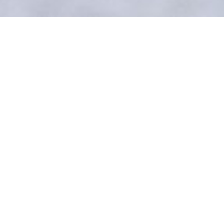
DETAILS
SEEING THE INVISIBLE
22/10/2022 - 30/09/2023
Εθνικός Κήπος
Επιμέλεια | Hadas Maor & του Tal Michael Haring
Η θέαση των έργων γίνεται μόνο μέσω της δωρεάν
εφαρμογής
Seeing the Invisible
για κινητά και tablets
(διαθέσιμη σε iOS & Android στο
seeingtheinvisible.art/app
)
ΕΙΣΟΔΟΣ ΕΛΕΥΘΕΡΗ
Ωρες λειτουργίας του Εθνικού Κήπου
ΠΛΗΡΟΦΟΡΙΕΣ