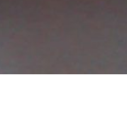
DETAILS
POTT / POTT
18/09/2022 - 14/10/2022
Μουσείο - Οικία Πανουργιά, Άμφισσα