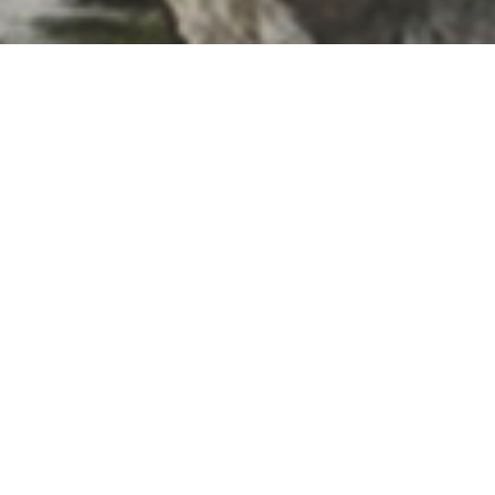
DETAILS
25km
29/06/2023 - 02/07/2023
2023 Ελευσίς | Πολιτιστική Πρωτεύουσα της
Ευρώπης
Σύλληψη ιδέας, Χορογραφία | Ελιάν Ρουμιέ
Κινητική έρευνα | Ελιάν Ρουμιέ σε συνεργασία με τις
Ζωή Ευσταθίου, Νάνσυ Νεραντζή, Μαρίνα Τσαπέκου
Ερμηνεία | Ζωή Ευσταθίου, Νάνσυ Νεραντζή, Μαρίνα
Τσαπέκου
Ηχητικός σχεδιασμός | Μάνος Πατεράκης