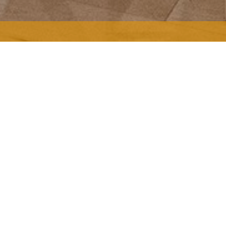
Θανάσης Ακοκκαλίδης
ΑΛΙΔΗΣ
‘follow yourself’
Σε αυτό το workshop θα διερ
μπορούν να βιώσουν οι συμμ
συγκεκριμένες συνθήκες και 
38