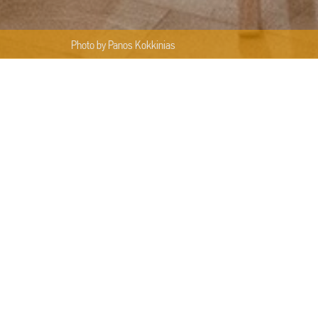
Photo by Panos Kokkinias
DETAILS
WORKSHOP | ΘΑΝΑΣΗΣ ΑΚΟΚΚ
08/04/2016 19:00 - 22:00
12/04/2016 18:00 - 20:00
Μουσείο Μπενάκη | Πειραιώς 1
1ος Όροφος
Ελεύθερη είσοδος
Με σειρά προτεραιότητας