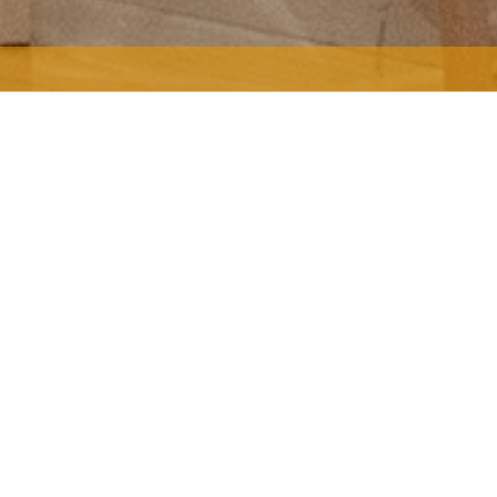
ευνηθεί η ελευθερία που
ετέχοντες κάτω από
περιορισμούς.