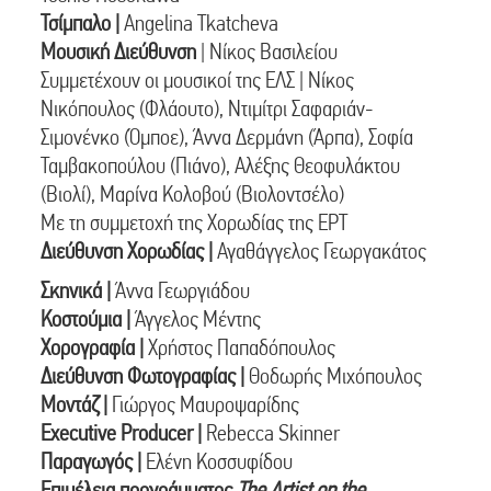
Τσίμπαλο |
Angelina Tkatcheva
Μουσική Διεύθυνση
| Νίκος Βασιλείου
Συμμετέχουν οι μουσικοί της ΕΛΣ | Νίκος
Νικόπουλος (Φλάουτο), Ντιμίτρι Σαφαριάν-
Σιμονένκο (Όμποε), Άννα Δερμάνη (Άρπα), Σοφία
Ταμβακοπούλου (Πιάνο), Αλέξης Θεοφυλάκτου
(Βιολί), Μαρίνα Κολοβού (Βιολοντσέλο)
Με τη συμμετοχή της Χορωδίας της ΕΡΤ
Διεύθυνση Χορωδίας |
Αγαθάγγελος Γεωργακάτος
Σκηνικά |
Άννα Γεωργιάδου
Κοστούμια |
Άγγελος Μέντης
Χορογραφία |
Χρήστος Παπαδόπουλος
Διεύθυνση Φωτογραφίας |
Θοδωρής Μιχόπουλος
Μοντάζ |
Γιώργος Μαυροψαρίδης
Executive Producer |
Rebecca Skinner
Παραγωγός |
Ελένη Κοσσυφίδου
Επιμέλεια προγράμματος
The Artist on the