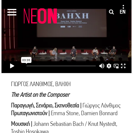
EN
ΓΙΩΡΓΟΣ ΛΑΝΘΙΜΟΣ, ΒΛΗΧΗ
The Artist on the Composer
Παραγωγή, Σενάριο, Σκηνοθεσία |
Γιώργος Λάνθιμος
Πρωταγωνιστούν |
Emma Stone, Damien Bonnard
Μουσική |
Johann Sebastian Bach / Knut Nystedt,
Toshio Hosokawa