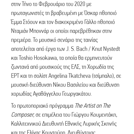
στην Τήνο το Φεβρουάριο του 2020 με
πρωταγωνιστές τη βραβευμένη με Όσκαρ ηθοποιό
Έμμα Στόουν και τον διακεκριμένο Γάλλο ηθοποιό
Νταμιάν Μποννάρ οι οποίοι παρεβρέθηκαν στην
πρεμιέρα. Το μουσικό σενάριο της ταινίας
αποτελείται από έργα των J. S. Bach / Knut Nystedt
και Toshio Hosokawa, τα οποία θα ερμηνευτούν
ζωντανά από μουσικούς της ΕΛΣ, τη Χορωδία της
ΕΡΤ και τη σολίστ Angelina Tkatcheva (τσίμπαλο), σε
μουσική διεύθυνση Νίκου Βασιλείου και διεύθυνση
χορωδίας Αγαθάγγελου Γεωργακάτου.
Το πρωτοποριακό πρόγραμμα
The Artist on The
Composer,
σε επιμέλεια του Γιώργου Κουμεντάκη,
Καλλιτεχνικού Διευθυντή Εθνικής Λυρικής Σκηνής
και της Ελίνας Κουντούρη, Διευθύντριας